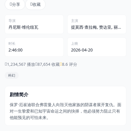
分享
收藏
登录 / 注册
导演
主演
丹尼斯·维伦纽瓦
提莫西·查拉梅, 赞达亚, 丽贝
卡·弗格森
时长
上映
2:46:00
2026-04-20
1,234,567 播放
87,654 收藏
8.6 评分
科幻
剧情简介
保罗·厄崔迪联合弗雷曼人向毁灭他家族的阴谋者展开复仇。面
对一生挚爱和已知宇宙命运之间的抉择，他必须努力阻止只有
他能预见的可怕未来。