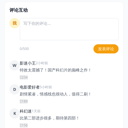
评论互动
我
发表评论
0/500
影迷小王
2小时前
W
特效太震撼了！国产科幻片的巅峰之作！
234
电影爱好者
5小时前
D
剧情紧凑，情感线也很动人，值得二刷！
189
科幻迷
1天前
K
比第二部进步很多，期待第四部！
156