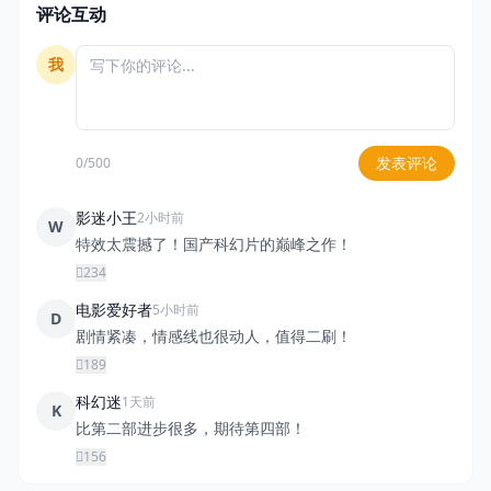
评论互动
我
发表评论
0/500
影迷小王
2小时前
W
特效太震撼了！国产科幻片的巅峰之作！
234
电影爱好者
5小时前
D
剧情紧凑，情感线也很动人，值得二刷！
189
科幻迷
1天前
K
比第二部进步很多，期待第四部！
156